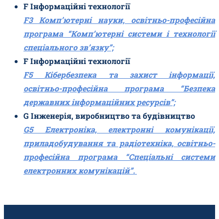
F Інформаційні технології
F3 Комп’ютерні науки, освітньо-професійна
програма “Комп’ютерні системи і технології
спеціального зв’язку”;
F Інформаційні технології
F5 Кібербезпека та захист інформації,
освітньо-професійна програма “Безпека
державних інформаційних ресурсів”;
G Інженерія, виробництво та будівництво
G5 Електроніка, електронні комунікації,
приладобудування та радіотехніка, освітньо-
професійна програма “Спеціальні системи
електронних комунікацій”.