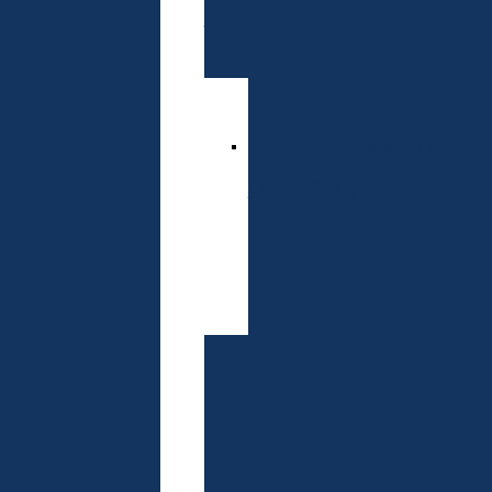
філософії
Спеціальнос
Правила
прийому
Розклад
вступних
випробувань
Доктор
наук
Спеціальнос