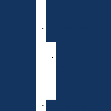
комісії
Інституту
Магістр
Спеціальнос
Правила
прийому
Розклад
вступних
випробувань
Доктор