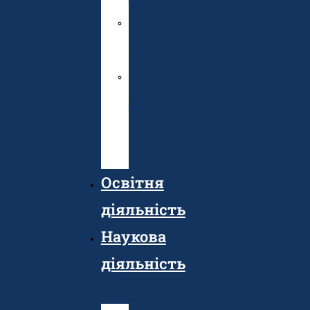
Академічна
доброчесність
Історія
Інституту
Публічні
закупівлі
Освітня
діяльність
Наукова
діяльність
Осв