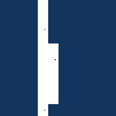
комісії
Інституту
Магістр
Спеціальнос
Правила
прийому
Розклад
вступних
випробувань
Доктор