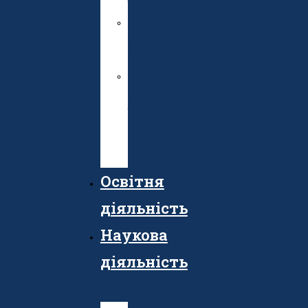
Академічна
доброчесність
Історія
Інституту
Публічні
закупівлі
Освітня
діяльність
Наукова
діяльність
Осв