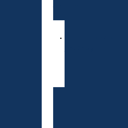
філософії
Спеціальнос
Правила
прийому
Розклад
вступних
випробувань
Доктор
наук
Спеціальнос