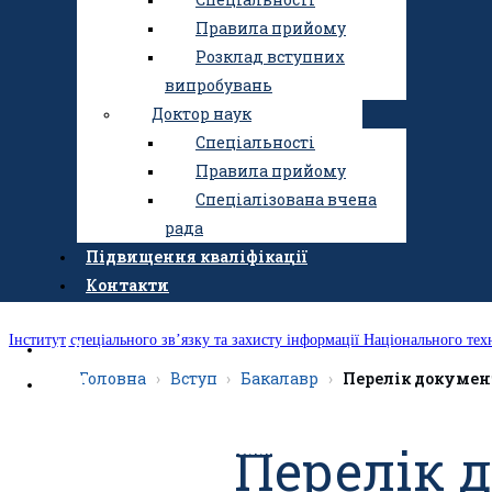
Правила прийому
Розклад вступних
випробувань
Доктор наук
Спеціальності
Правила прийому
Спеціалізована вчена
рада
Підвищення кваліфікації
Контакти
Інститут спеціального зв’язку та захисту інформації Національного тех
UA
Головна
Вступ
Бакалавр
Перелік докумен
EN
Перелік 
Людям із порушенням зору