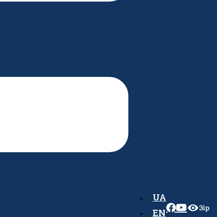
UA
Зір
EN