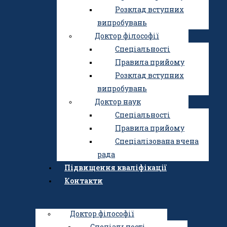
Спеціальності
Розклад вступних
Правила прийому
випробувань
Алгоритм вступу
Доктор філософії
Перелік документів для
Спеціальності
зарахування
Правила прийому
Розклад вступних
Розклад вступних
випробувань
випробувань
Оцінка рівня фізичної
Доктор наук
підготовленості
Спеціальності
Контакти відбіркової
Правила прийому
комісії Інституту
Спеціалізована вчена
Магістр
рада
Спеціальності
Підвищення кваліфікації
Правила прийому
Контакти
Розклад вступних
випробувань
Доктор філософії
Спеціальності