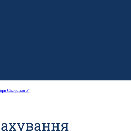
оря Сікорського”
рахування