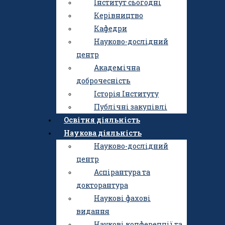
Інститут сьогодні
Керівництво
Кафедри
Науково-дослідний
центр
Академічна
доброчесність
Історія Інституту
Публічні закупівлі
Освітня діяльність
Наукова діяльність
Науково-дослідний
центр
Аспірантура та
Інститут
докторантура
Інститут сьогодні
Наукові фахові
Керівництво
видання
Кафедри
Наукові конференції та