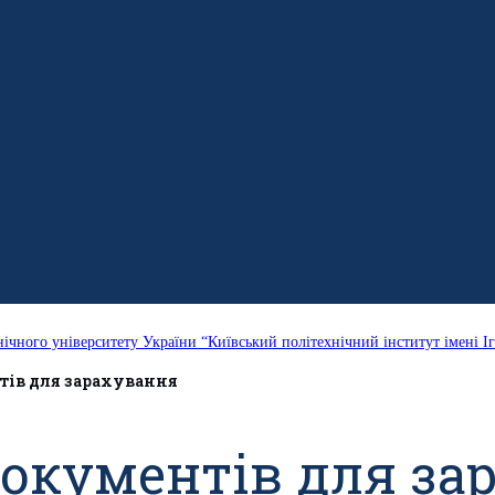
нічного університету України “Київський політехнічний інститут імені Іг
тів для зарахування
документів для за