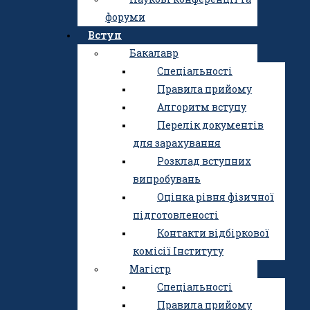
Науково-дослідний
форуми
центр
Вступ
Академічна
Бакалавр
доброчесність
Спеціальності
Історія Інституту
Правила прийому
Публічні закупівлі
Алгоритм вступу
Освітня діяльність
Перелік документів
Наукова діяльність
для зарахування
Науково-дослідний
Розклад вступних
центр
випробувань
Аспірантура та
Оцінка рівня фізичної
докторантура
підготовленості
Наукові фахові видання
Контакти відбіркової
Наукові конференції та
комісії Інституту
форуми
Магістр
Вступ
Спеціальності
Бакалавр
Правила прийому