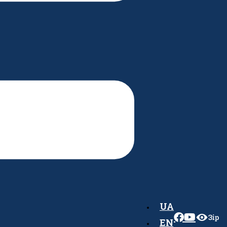
UA
Зір
EN