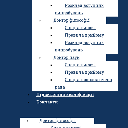
Спеціальності
Розклад вступних
Правила прийому
випробувань
Алгоритм вступу
Доктор філософії
Перелік документів для
Спеціальності
зарахування
Правила прийому
Розклад вступних
Розклад вступних
випробувань
випробувань
Оцінка рівня фізичної
Доктор наук
підготовленості
Спеціальності
Контакти відбіркової
Правила прийому
комісії Інституту
Спеціалізована вчена
Магістр
рада
Спеціальності
Підвищення кваліфікації
Правила прийому
Контакти
Розклад вступних
випробувань
Доктор філософії
Спеціальності