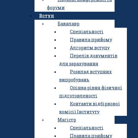
Науково-дослідний
форуми
центр
Вступ
Академічна
Бакалавр
доброчесність
Спеціальності
Історія Інституту
Правила прийому
Публічні закупівлі
Алгоритм вступу
Освітня діяльність
Перелік документів
Наукова діяльність
для зарахування
Науково-дослідний
Розклад вступних
центр
випробувань
Аспірантура та
Оцінка рівня фізичної
докторантура
підготовленості
Наукові фахові видання
Контакти відбіркової
Наукові конференції та
комісії Інституту
форуми
Магістр
Вступ
Спеціальності
Бакалавр
Правила прийому