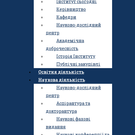
Інститут сьогодні
Керівництво
Кафедри
Науково-дослідний
центр
Академічна
доброчесність
Історія Інституту
Публічні закупівлі
Освітня діяльність
Наукова діяльність
Науково-дослідний
центр
Аспірантура та
Інститут
докторантура
Інститут сьогодні
Наукові фахові
Керівництво
видання
Кафедри
Наукові конференції та