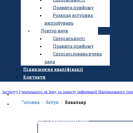
Правила прийому
Розклад вступних
випробувань
Доктор наук
Спеціальності
Правила прийому
Спеціалізована вчена
рада
Підвищення кваліфікації
Контакти
Інститут спеціального зв’язку та захисту інформації Національного тех
UA
Головна
Вступ
Бакалавр
EN
Людям із порушенням зору